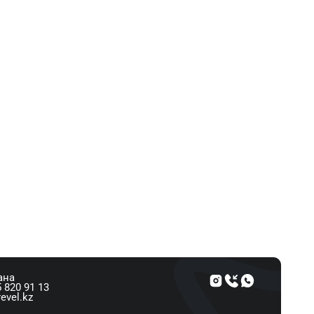
ана
 820 91 13
evel.kz