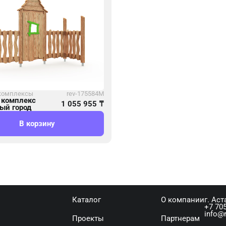
комплексы
rev-175584М
 комплекс
1 055 955
₸
ый город
В корзину
Каталог
О компании
г. Аст
+7 705
info@r
Проекты
Партнерам