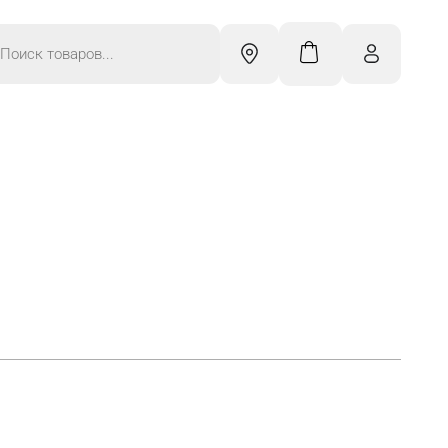
к
ров