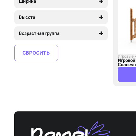
Ширина
890
890
Высота
2 130
2 130
Возрастная группа
от 3 до 7
СБРОСИТЬ
Игровые 
Игровой
Солнечн