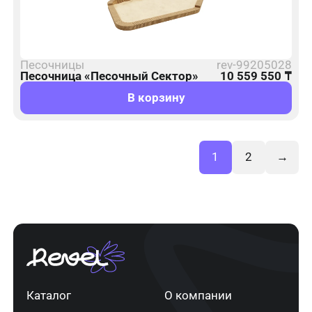
Песочницы
rev-99205028
Песочница «Песочный Сектор»
10 559 550
₸
В корзину
1
2
→
Каталог
О компании