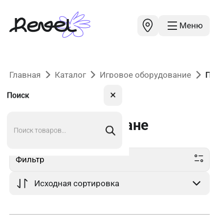
Меню
Главная
Каталог
Игровое оборудование
Пе
✕
Поиск
Поиск
Песочницы
в Астане
товаров
Фильтр