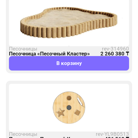
Песочницы
rev-314960
Песочница «Песочный Кластер»
2 260 380
₸
В корзину
Песочницы
rev-YL9B0513