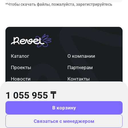
*Чтобы скачать файлы, пожалуйста, зарегистрируйтесь
Каталог
О компании
Проекты
Партнерам
Новости
Контакты
1 055 955
₸
г. Астана
+7 705 820 91 13
info@revel.kz
В корзину
Связаться с менеджером
© 2025 Revel
Сделано в Mavs