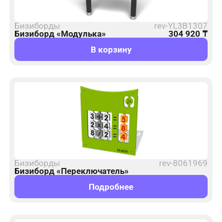
Бизиборды
rev-YL3B1307
Бизиборд «Модулька»
304 920
₸
В корзину
Бизиборды
rev-8061969
Бизиборд «Переключатель»
Подробнее