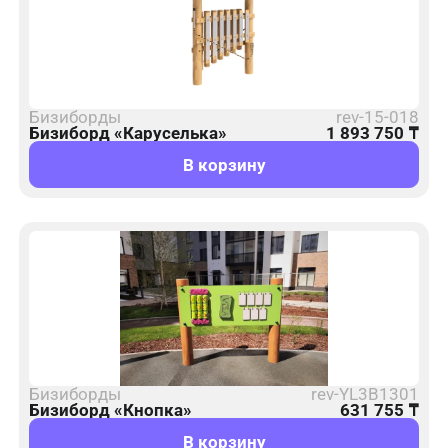
Бизиборды
rev-15-018
Бизиборд «Каруселька»
1 893 750
₸
В корзину
Бизиборды
rev-YL3B1301
Бизиборд «Кнопка»
631 755
₸
В корзину