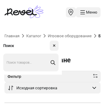
Меню
Главная
Каталог
Игровое оборудование
Би
✕
Поиск
Поиск
Бизиборды
в Астане
товаров
Фильтр