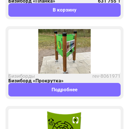
Бизиборд «Планка»
631 755
₸
В корзину
Бизиборды
rev-8061971
Бизиборд «Прокрутка»
Подробнее