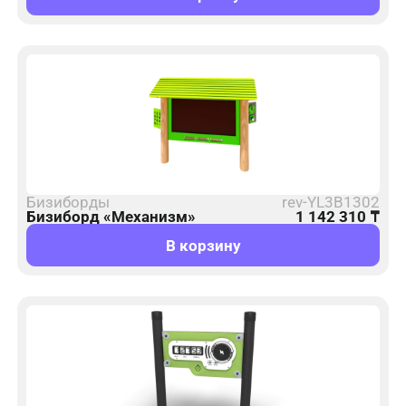
Бизиборды
rev-YL3B1302
Бизиборд «Механизм»
1 142 310
₸
В корзину