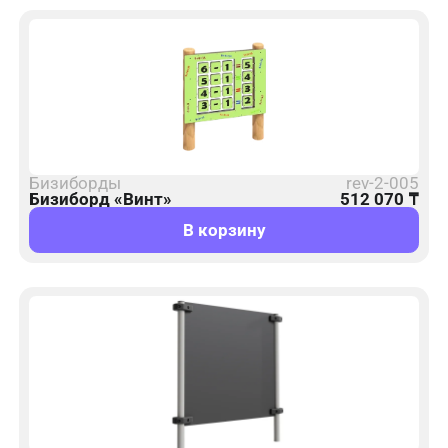
Бизиборды
rev-2-005
Бизиборд «Винт»
512 070
₸
В корзину