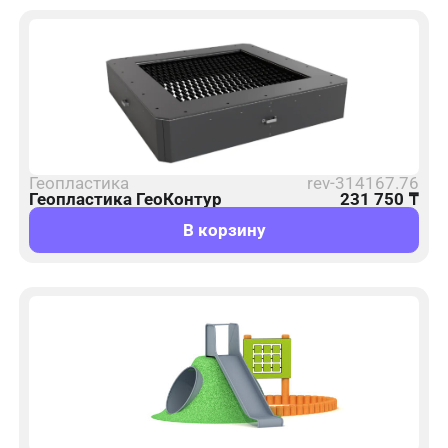
Геопластика
rev-314167.76
Геопластика ГеоКонтур
231 750
₸
В корзину