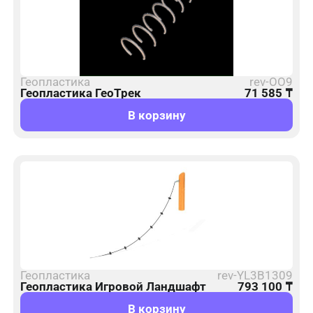
Геопластика
rev-ОО9
Геопластика ГеоТрек
71 585
₸
В корзину
Геопластика
rev-YL3B1309
Геопластика Игровой Ландшафт
793 100
₸
В корзину