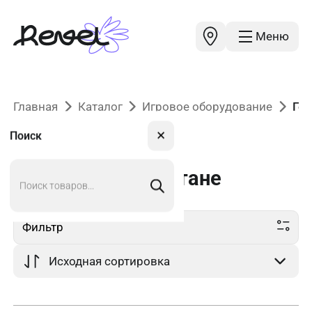
Меню
Главная
Каталог
Игровое оборудование
Гео
✕
Поиск
Поиск
Геопластика
в Астане
товаров
Фильтр