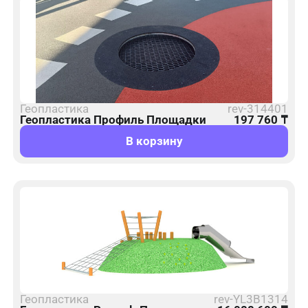
Геопластика
rev-314401
Геопластика Профиль Площадки
197 760
₸
В корзину
Геопластика
rev-YL3B1314