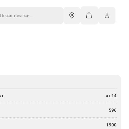
к
ров
от
от 14
596
1900