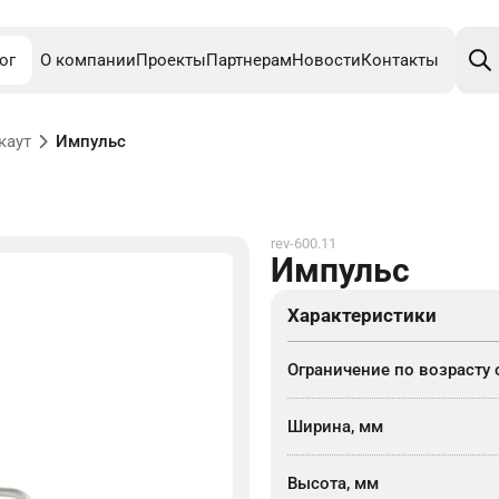
Поис
това
ог
О компании
Проекты
Партнерам
Новости
Контакты
каут
Импульс
rev-600.11
Импульс
Характеристики
Ограничение по возрасту 
Ширина, мм
Высота, мм