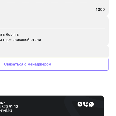
1300
ва Robinia
из нержавеющей стали
Связаться с менеджером
ана
 820 91 13
evel.kz