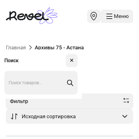
Меню
Главная
Архивы 75 - Астана
✕
Поиск
Поиск
75
в Астане
товаров
Фильтр