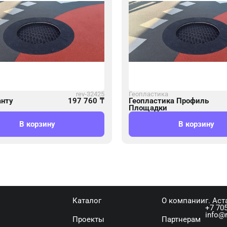
rev-32425
Геопластика
анту
197 760
₸
Геопластика Профиль
Площадки
В корзину
В корзину
Каталог
О компании
г. Аст
+7 705
info@r
Проекты
Партнерам