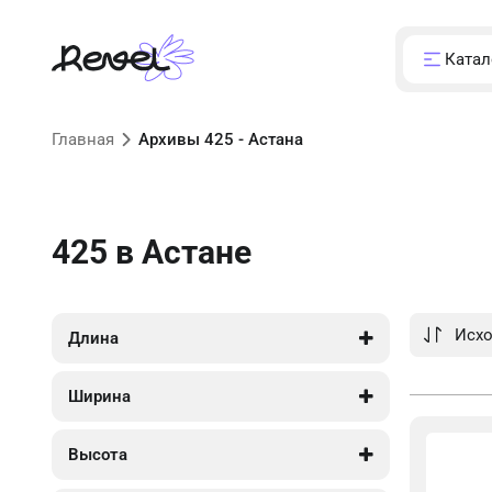
Катал
Главная
Архивы 425 - Астана
425
в Астане
Длина
1 500
1 500
Ширина
1 500
1 500
Высота
425
425