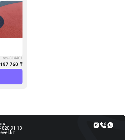
rev-314401
197 760
₸
ана
 820 91 13
evel.kz