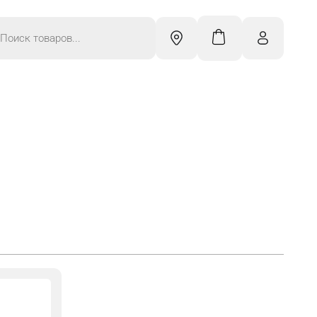
к
ров