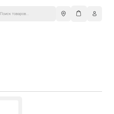
к
ров