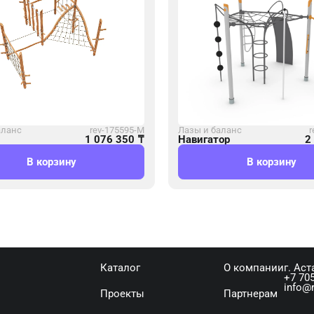
аланс
rev-175595-М
Лазы и баланс
r
1 076 350
₸
Навигатор
2
В корзину
В корзину
Каталог
О компании
г. Аст
+7 705
info@r
Проекты
Партнерам