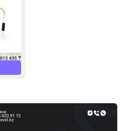
ev-YL9B0543
 013 435
₸
ана
 820 91 13
evel.kz