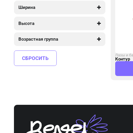
4 100
5 460
Ширина
3 900
5 550
Высота
3 050
3 050
Возрастная группа
от 5 до 12
Лазы и б
СБРОСИТЬ
Контур