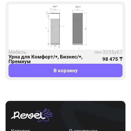
Мебель
rev-3255y67
Урна для Комфорт/+, Бизнес/+,
98 475
₸
Премиум
В корзину
Каталог
О компании