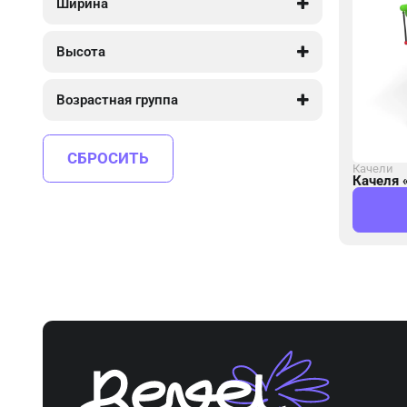
Ширина
1 930
1 930
Высота
2 330
2 330
Возрастная группа
от 4 до 10
СБРОСИТЬ
Качели
Качеля 