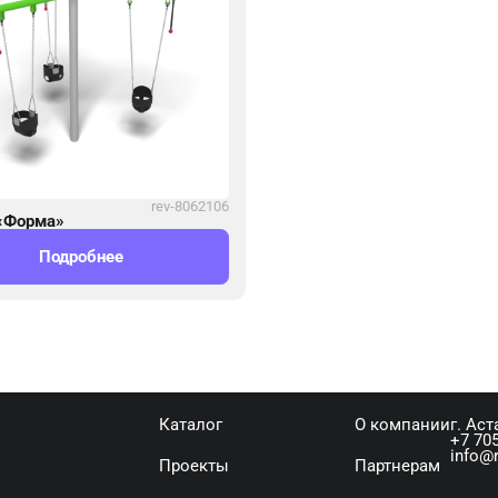
rev-8062106
«Форма»
Подробнее
Каталог
О компании
г. Аст
+7 705
info@r
Проекты
Партнерам