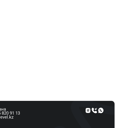
ана
 820 91 13
evel.kz