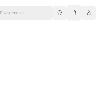
к
ров