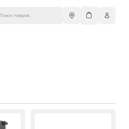
к
ров