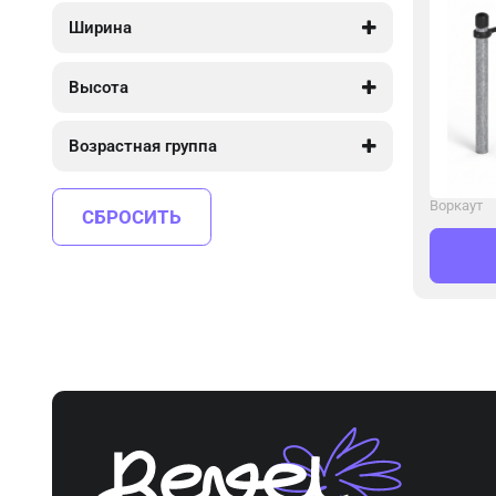
1 195
2 060
Ширина
100
2 420
Высота
1 250
1 250
Возрастная группа
от 4 до 10
от 5 до 12
Воркаут
СБРОСИТЬ
от 8