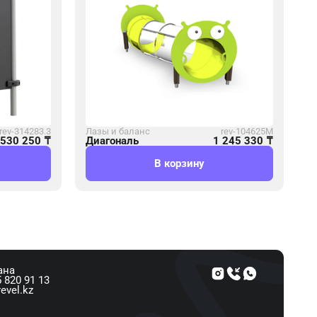
rev-314283.3
Лазы и баланс
rev-104625M
530 250
₸
Диагональ
1 245 330
₸
В корзину
ана
 820 91 13
evel.kz