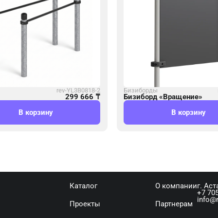
rev-YL3B0818-2
Бизиборды
299 666
₸
Бизиборд «Вращение»
В корзину
В корзину
Каталог
О компании
г. Аст
+7 705
info@r
Проекты
Партнерам