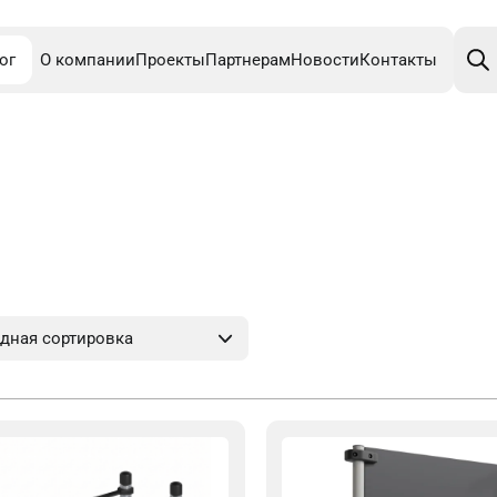
Поис
това
ог
О компании
Проекты
Партнерам
Новости
Контакты