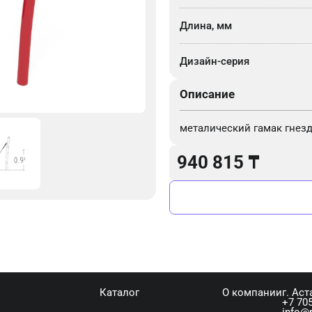
Длина, мм
Дизайн-серия
Описание
металический гамак гнез
940 815
₸
Каталог
О компании
г. Аст
+7 705