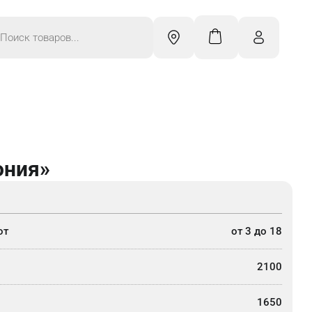
к
ров
ония»
от
от 3 до 18
2100
1650