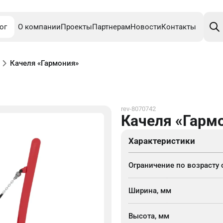
Поис
това
ог
О компании
Проекты
Партнерам
Новости
Контакты
Качеля «Гармония»
rev-8070742
Качеля «Гарм
Характеристики
Ограничение по возрасту 
Ширина, мм
Высота, мм