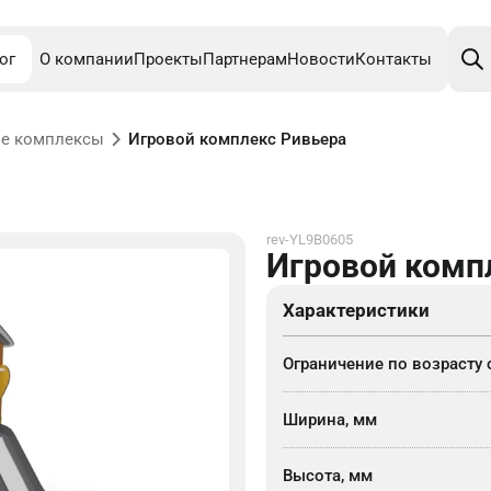
Поис
това
ог
О компании
Проекты
Партнерам
Новости
Контакты
е комплексы
Игровой комплекс Ривьера
rev-YL9B0605
Игровой комп
Характеристики
Ограничение по возрасту 
Ширина, мм
Высота, мм