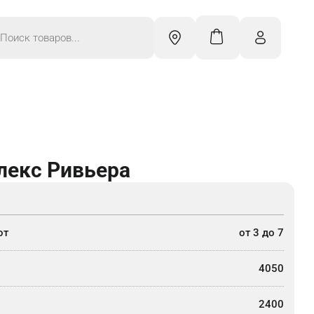
к
ров
лекс Ривьера
от
от 3 до 7
4050
2400