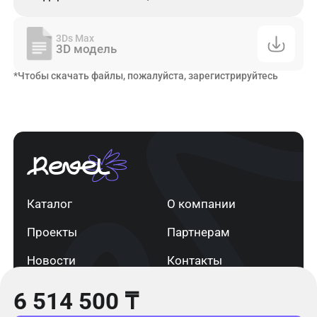
3Ds Max
3D модель
*Чтобы скачать файлы, пожалуйста, зарегистрируйтесь
Каталог
О компании
Проекты
Партнерам
Новости
Контакты
6 514 500
₸
г. Астана
+7 705 820 91 13