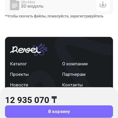
3Ds Max
3D модель
*Чтобы скачать файлы, пожалуйста, зарегистрируйтесь
Каталог
О компании
Проекты
Партнерам
Новости
Контакты
12 935 070
₸
г. Астана
+7 705 820 91 13
info@revel.kz
В корзину