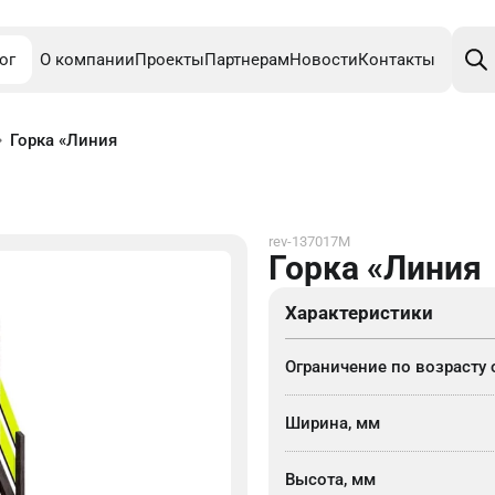
Поис
това
ог
О компании
Проекты
Партнерам
Новости
Контакты
Горка «Линия
rev-137017M
Горка «Линия
Характеристики
Ограничение по возрасту 
Ширина, мм
Высота, мм