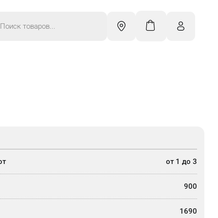
к
ров
от
от 1 до 3
900
1690