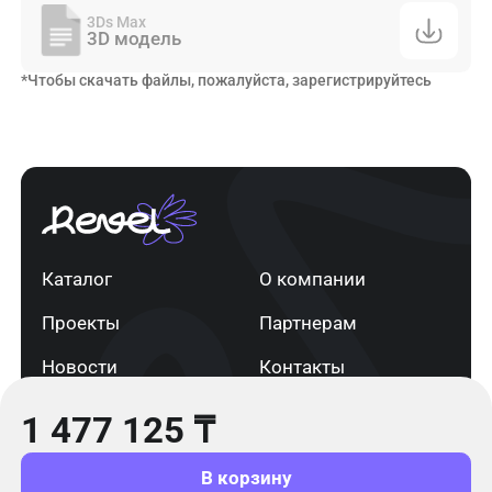
3Ds Max
3D модель
*Чтобы скачать файлы, пожалуйста, зарегистрируйтесь
Каталог
О компании
Проекты
Партнерам
Новости
Контакты
1 477 125
₸
г. Астана
+7 705 820 91 13
info@revel.kz
В корзину