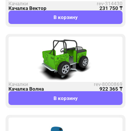
Качалки
rev-314430
Качалка Вектор
231 750
₸
В корзину
Качалки
rev-8000869
Качалка Волна
922 365
₸
В корзину