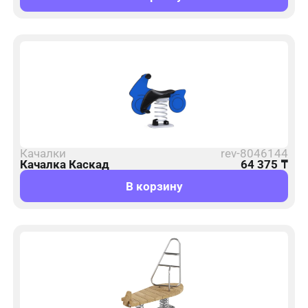
Качалки
rev-8046144
Качалка Каскад
64 375
₸
В корзину