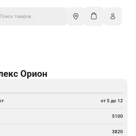
к
ров
лекс Орион
от
от 5 до 12
5100
3820