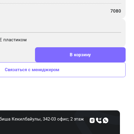
7080
E пластиком
В корзину
Связаться с менеджером
Абиша Кекилбайулы, 34​2-03 офис; 2 этаж