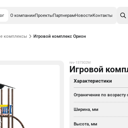
Поис
това
ог
О компании
Проекты
Партнерам
Новости
Контакты
е комплексы
Игровой комплекс Орион
rev-137302M
Игровой комп
Характеристики
Ограничение по возрасту 
Ширина, мм
Высота, мм