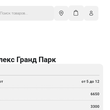
к
ров
лекс Гранд Парк
от
от 5 до 12
6650
3300