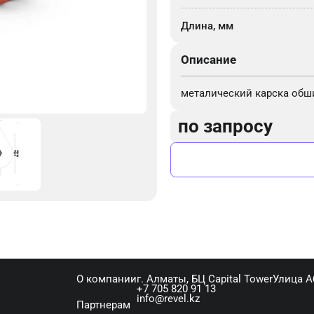
Длина, мм
Описание
металический карска обш
по запросу
О компании
г. Алматы, ​БЦ Capital Tower​Улица 
+7 705 820 91 13
info@revel.kz
Партнерам