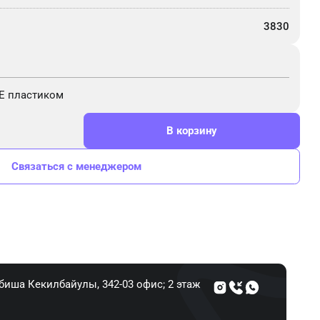
3830
E пластиком
В корзину
Связаться с менеджером
Абиша Кекилбайулы, 34​2-03 офис; 2 этаж