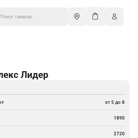
к
ров
лекс Лидер
от
от 5 до 8
1890
2720