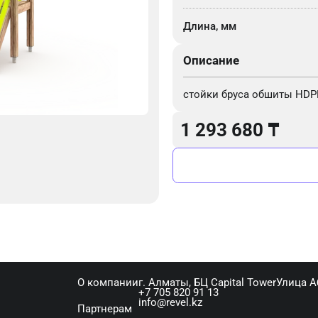
Длина, мм
Описание
стойки бруса обшиты HDP
1 293 680
₸
О компании
г. Алматы, ​БЦ Capital Tower​Улица 
+7 705 820 91 13
info@revel.kz
Партнерам