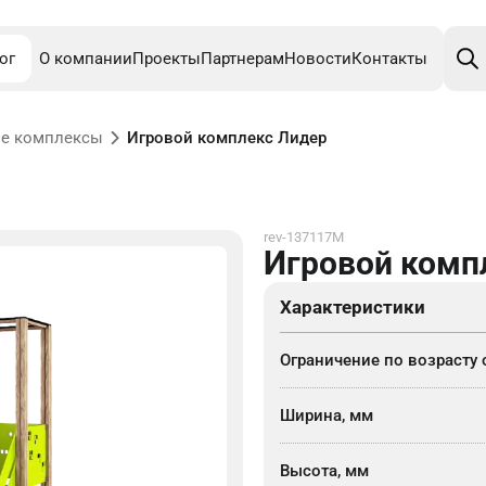
Поис
това
ог
О компании
Проекты
Партнерам
Новости
Контакты
е комплексы
Игровой комплекс Лидер
rev-137117M
Игровой комп
Характеристики
Ограничение по возрасту 
Ширина, мм
Высота, мм