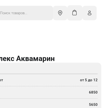
к
ров
лекс Аквамарин
от
от 5 до 12
6850
5650