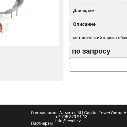
Длина, мм
Описание
металический карска обш
по запросу
О компании
г. Алматы, ​БЦ Capital Tower​Улица 
+7 705 820 91 13
info@revel.kz
Партнерам