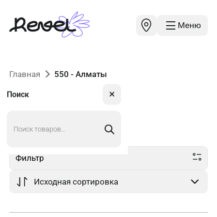
Меню
Главная
550 - Алматы
✕
Поиск
Поиск
550
в Алматы
товаров
Фильтр