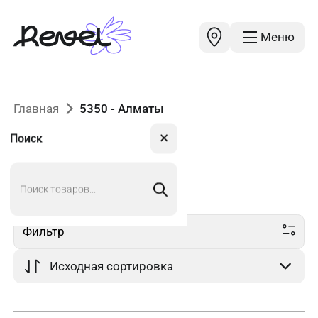
Меню
Главная
5350 - Алматы
✕
Поиск
Поиск
5350
в Алматы
товаров
Фильтр