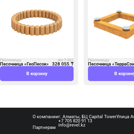
Песочницы
rev-7-051
Песочницы
Песочница «ГеоПесок»
328 055
₸
Песочница «ТерраСэ
В корзину
В корзин
О компании
г. Алматы, ​БЦ Capital Tower​Улица 
+7 705 820 91 13
info@revel.kz
Партнерам