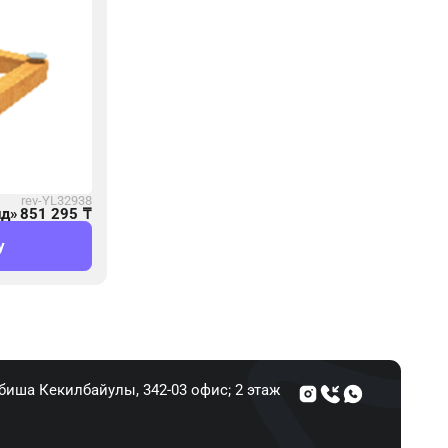
rev-YL32938
нд»
851 295
₸
у
Абиша Кекилбайулы, 34​2-03 офис; 2 этаж