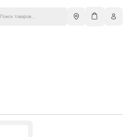
к
ров