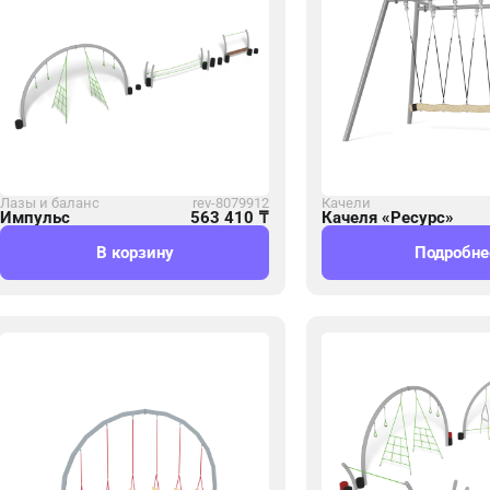
Лазы и баланс
rev-8079912
Качели
Импульс
563 410
₸
Качеля «Ресурс»
В корзину
Подробне