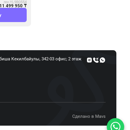
rev-YL9B0554
11 499 950
₸
у
Абиша Кекилбайулы, 34​2-03 офис; 2 этаж
Сделано в Mavs