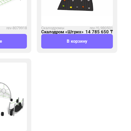
rev-8079918
Скалодромы
rev-YL9B0501
Скалодром «Штрих»
14 785 650
₸
е
В корзину