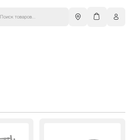
к
ров