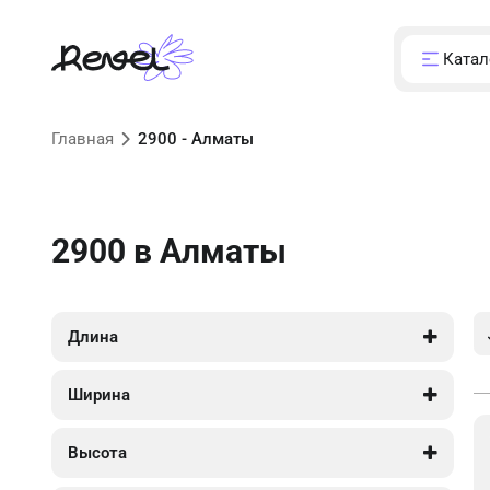
Катал
Главная
2900 - Алматы
2900
в Алматы
Длина
3 400
15 250
Ширина
300
6 450
Высота
2 900
2 900