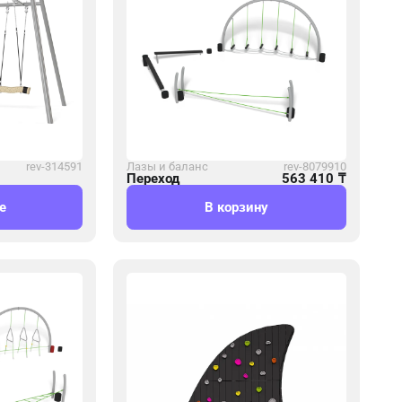
rev-314591
Лазы и баланс
rev-8079910
Переход
563 410
₸
е
В корзину