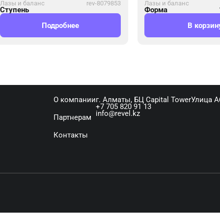
Лазы и баланс
rev-8079853
Лазы и баланс
Ступень
Форма
Подробнее
В корзин
О компании
г. Алматы, ​БЦ Capital Tower​Улица 
+7 705 820 91 13
info@revel.kz
Партнерам
Контакты