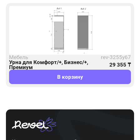
Мебель
rev-3255y67
Урна для Комфорт/+, Бизнес/+,
29 355
₸
Премиум
В корзину