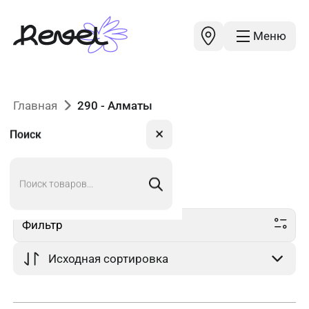
Меню
Главная
290 - Алматы
✕
Поиск
Поиск
290
в Алматы
товаров
Фильтр