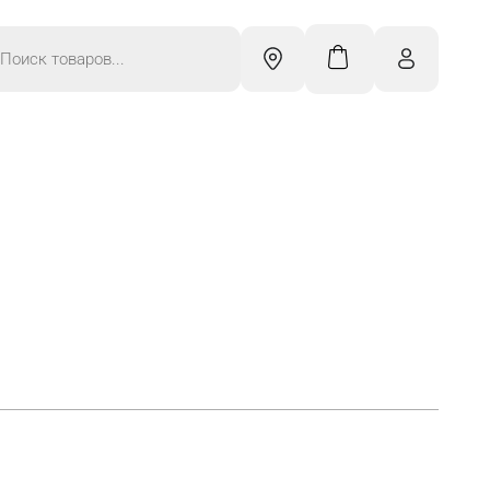
к
ров