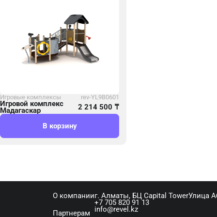
Игровые комплексы
rev-YL9B0601
Игровой комплекс
2 214 500
₸
Мадагаскар
В корзину
О компании
г. Алматы, ​БЦ Capital Tower​Улица 
+7 705 820 91 13
info@revel.kz
Партнерам