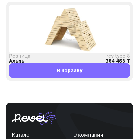
Розница
rev-type-8
Альпы
354 456
₸
В корзину
Каталог
О компании