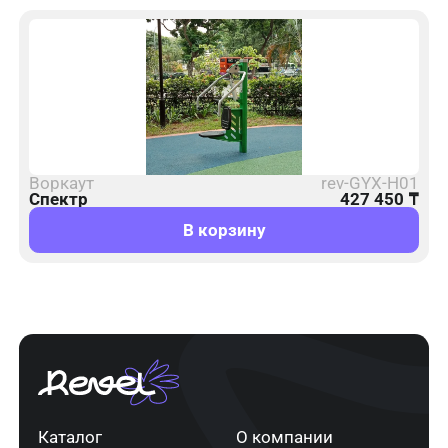
Воркаут
rev-GYX-H01
Спектр
427 450
₸
В корзину
Каталог
О компании