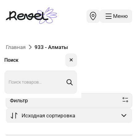
Меню
Главная
933 - Алматы
✕
Поиск
Поиск
933
в Алматы
товаров
Фильтр