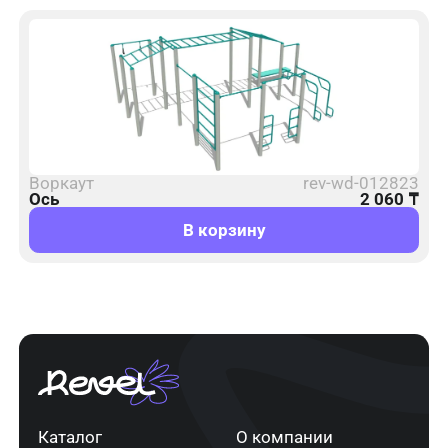
Воркаут
rev-wd-012823
Ось
2 060
₸
В корзину
Каталог
О компании