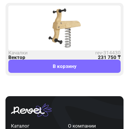
Качалки
rev-314430
Вектор
231 750
₸
В корзину
Каталог
О компании