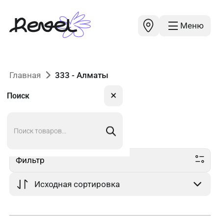
Меню
Главная
333 - Алматы
✕
Поиск
Поиск
333
в Алматы
товаров
Фильтр