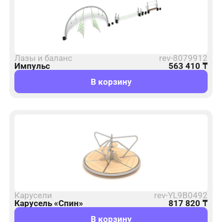
Лазы и баланс
rev-8079912
Импульс
563 410
₸
В корзину
Карусели
rev-YL9B0492
Карусель «Спин»
817 820
₸
В корзину