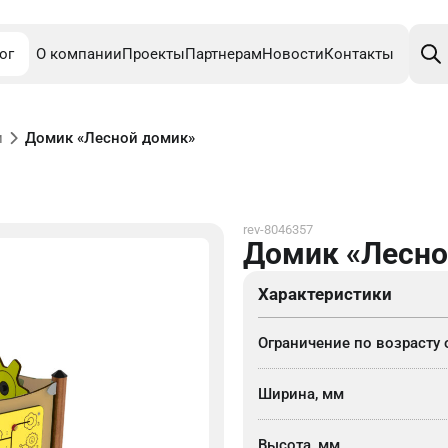
Поис
това
ог
О компании
Проекты
Партнерам
Новости
Контакты
и
Домик «Лесной домик»
rev-8046357
Домик «Лесно
Характеристики
Ограничение по возрасту 
Ширина, мм
Высота, мм