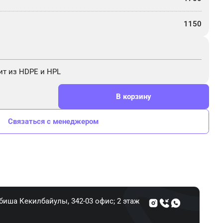
1150
ит из HDPE и HPL
В корзину
Связаться с менеджером
Абиша Кекилбайулы, 34​2-03 офис; 2 этаж