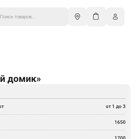
к
ров
й домик»
от
от 1 до 3
1650
1700