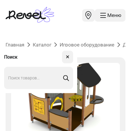
Меню
Главная
Каталог
Игровое оборудование
До
✕
Поиск
Поиск
товаров