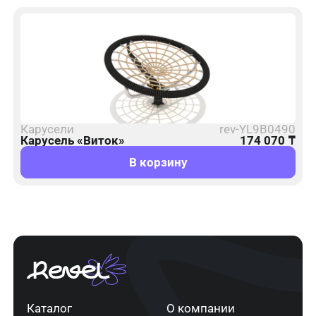
Карусели
rev-YL9B0490
Карусель «Виток»
174 070
₸
В корзину
Каталог
О компании