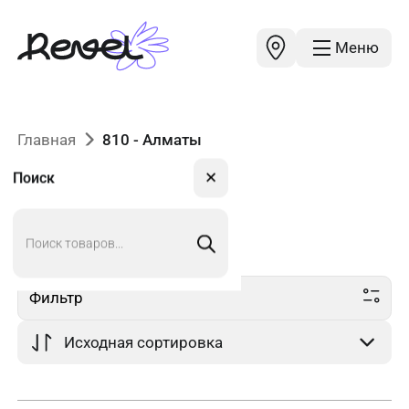
Меню
Главная
810 - Алматы
✕
Поиск
Поиск
810
в Алматы
товаров
Фильтр