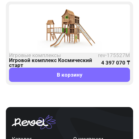
Игровые комплексы
rev-175527М
Игровой комплекс Космический
4 397 070
₸
старт
В корзину
Каталог
О компании