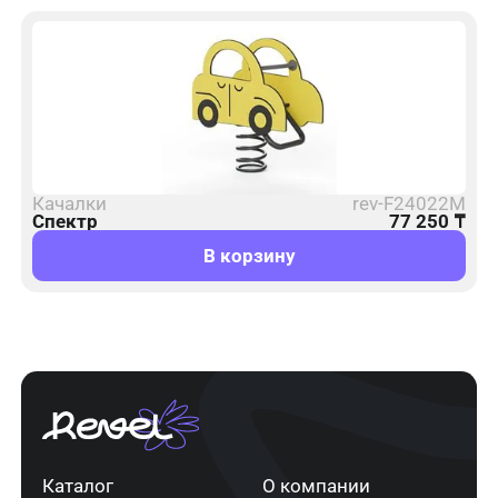
Качалки
rev-F24022M
Спектр
77 250
₸
В корзину
Каталог
О компании