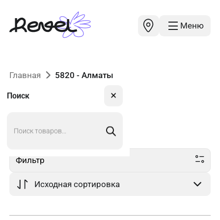
Меню
Главная
5820 - Алматы
✕
Поиск
Поиск
5820
в Алматы
товаров
Фильтр