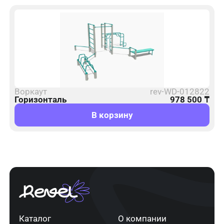
Воркаут
rev-WD-012822
Горизонталь
978 500
₸
В корзину
Каталог
О компании