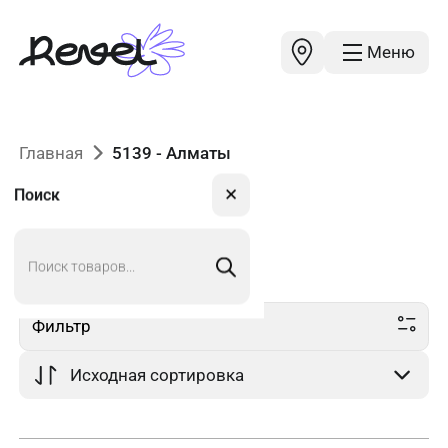
Меню
Главная
5139 - Алматы
✕
Поиск
Поиск
5139
в Алматы
товаров
Фильтр