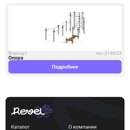
Воркаут
rev-314633
Опора
Подробнее
Каталог
О компании