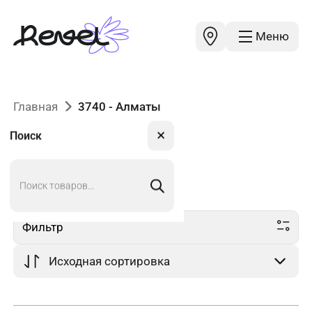
Меню
Главная
3740 - Алматы
✕
Поиск
Поиск
3740
в Алматы
товаров
Фильтр