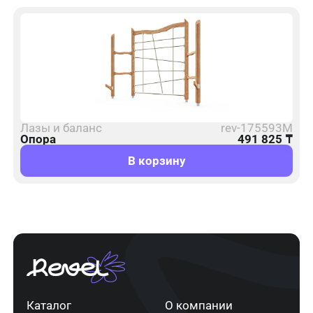
Лазы и баланс
rev-175593М
Опора
491 825
₸
В корзину
Каталог
О компании