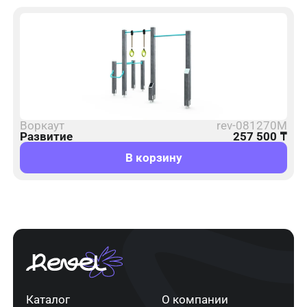
Воркаут
rev-081270M
Развитие
257 500
₸
В корзину
Каталог
О компании