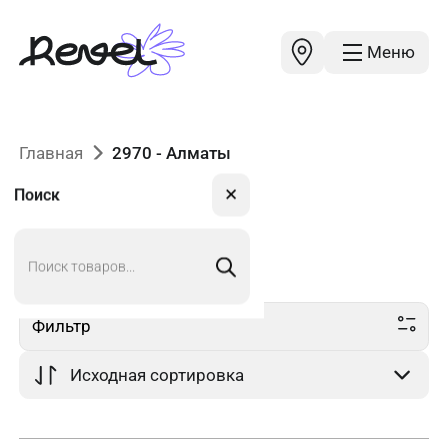
Меню
Главная
2970 - Алматы
✕
Поиск
Поиск
2970
в Алматы
товаров
Фильтр