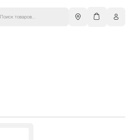
к
ров