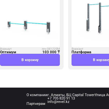
Воркаут
rev-081225M
Воркаут
Оптимум
103 000
₸
Платформа
В корзину
В корзин
О компании
г. Алматы, ​БЦ Capital Tower​Улица 
+7 705 820 91 13
info@revel.kz
Партнерам