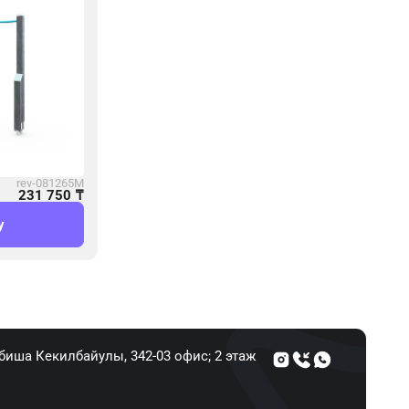
rev-081265M
231 750
₸
у
Абиша Кекилбайулы, 34​2-03 офис; 2 этаж