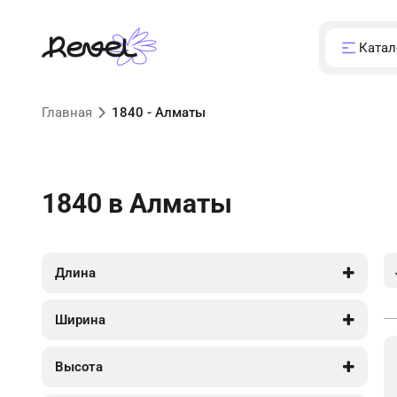
Катал
Главная
1840 - Алматы
1840
в Алматы
Длина
1 840
1 840
Ширина
910
910
Высота
1 700
1 700