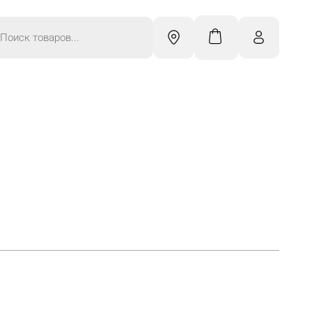
к
ров