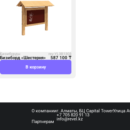
Бизиборды
rev-YL3B1303
Бизиборд «Шестерня»
587 100
₸
В корзину
О компании
г. Алматы, ​БЦ Capital Tower​Улица 
+7 705 820 91 13
info@revel.kz
Партнерам