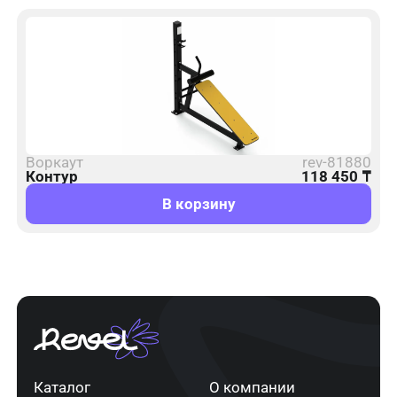
Воркаут
rev-81880
Контур
118 450
₸
В корзину
Каталог
О компании