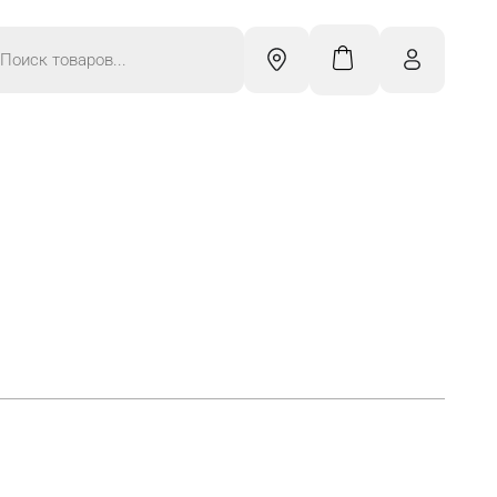
к
ров