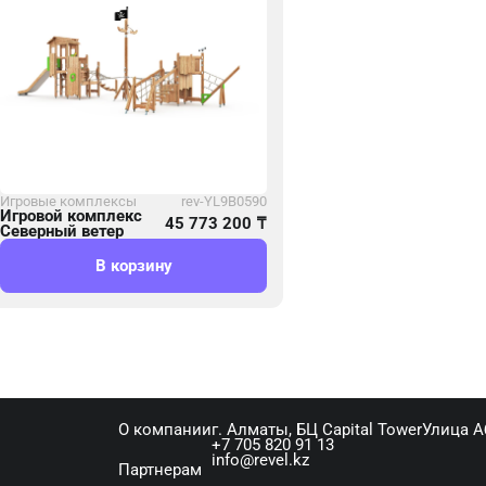
Игровые комплексы
rev-YL9B0590
Игровой комплекс
45 773 200
₸
Северный ветер
В корзину
О компании
г. Алматы, ​БЦ Capital Tower​Улица 
+7 705 820 91 13
info@revel.kz
Партнерам