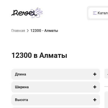
Катал
Главная
12300 - Алматы
12300
в Алматы
Длина
12 300
12 300
Ширина
7 450
7 450
Высота
4 800
4 800