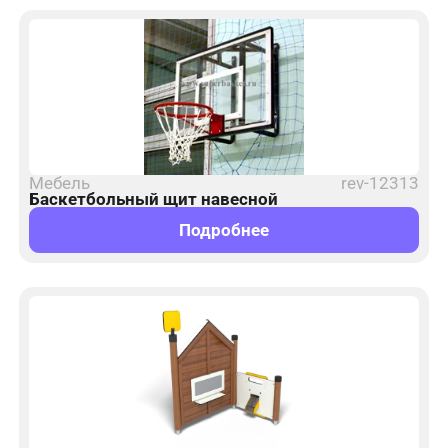
Мебель
rev-12313
Баскетбольный щит навесной
Подробнее